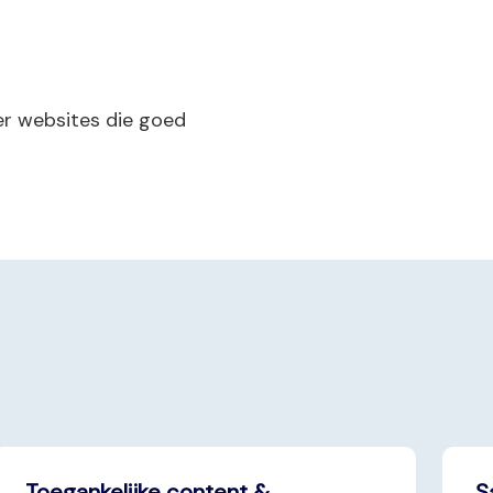
ver websites die goed
Toegankelijke content &
S