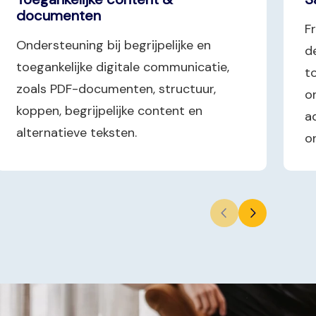
documenten
F
Ondersteuning bij begrijpelijke en
d
toegankelijke digitale communicatie,
t
zoals PDF-documenten, structuur,
o
koppen, begrijpelijke content en
a
alternatieve teksten.
o
Volgende slide
Vorige slide