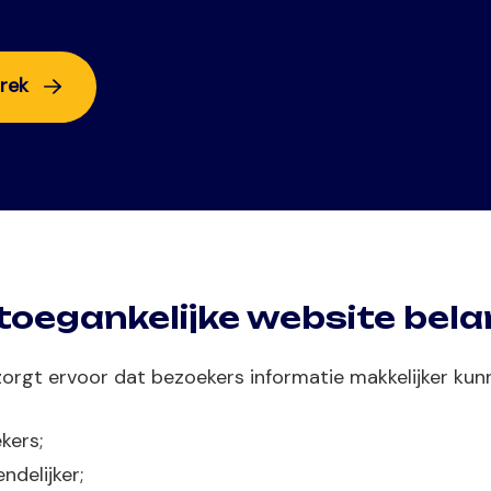
prek
egankelijke website belan
zorgt ervoor dat bezoekers informatie makkelijker kun
kers;
endelijker;