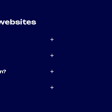
 websites
en?